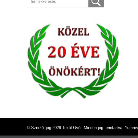
© Szerzői jog 2026
Textil Győr
. Minden jog fenntartva.
Yummy 