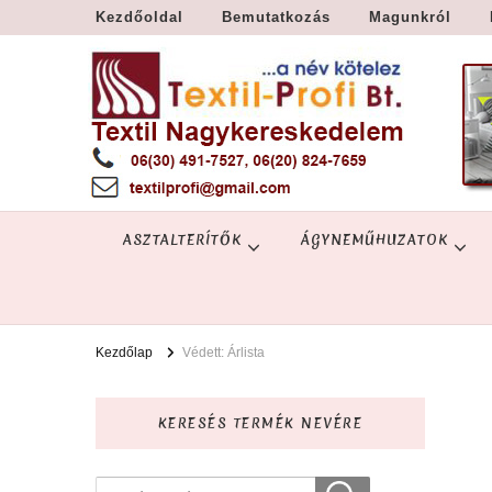
Kezdőoldal
Bemutatkozás
Magunkról
Textil Győr
Textil nagykereskedelem – Győr
ASZTALTERÍTŐK
ÁGYNEMŰHUZATOK
Kezdőlap
Védett: Árlista
KERESÉS TERMÉK NEVÉRE