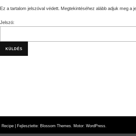
Ez a tartalom jelszóval védett. Megtekintéséhez alább adjuk meg a je
Jelszó:
Recipe | Fejlesztette:
Blossom Themes
. Motor:
WordPress
.