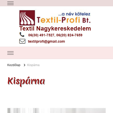
Textil Győr
Textil nagykereskedelem – Győr
Kezdőlap
Kispárna
Kispárna