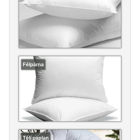
Félpárna
Téli paplan