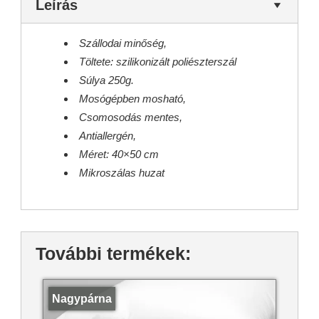
Leírás
Szállodai minőség,
Töltete: szilikonizált poliészterszál
Súlya 250g.
Mosógépben mosható,
Csomosodás mentes,
Antiallergén,
Méret: 40×50 cm
Mikroszálas huzat
További termékek:
Nagypárna