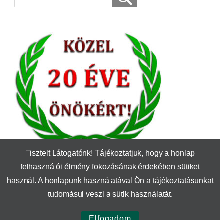
Tisztelt Látogatónk! Tájékoztatjuk, hogy a honlap
felhasználói élmény fokozásának érdekében sütiket
használ. A honlapunk használatával Ön a tájékoztatásunkat
tudomásul veszi a sütik használatát.
© Szerzői jog 2026
Textil Győr
. Minden jog fenntartva.
Yummy
Recipe | Fejlesztette:
Blossom Themes
. Motor:
WordPress
.
Elfogadom