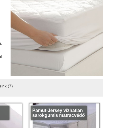
m.
l
eink
(7)
Pamut-Jersey vízhatlan
sarokgumis matracvédő