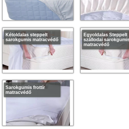
Kétoldalas steppelt
Egyoldalas Steppelt
sarokgumis matracvédő
szállodai sarokgumi
matracvédő
Sarokgumis frottír
matracvédő