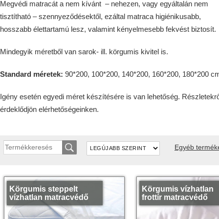
Megvédi matracát a nem kívánt – nehezen, vagy egyáltalán nem
tisztítható – szennyeződésektől, ezáltal matraca higiénikusabb,
hosszabb élettartamú lesz, valamint kényelmesebb fekvést biztosít.
Mindegyik méretből van sarok- ill. körgumis kivitel is.
Standard méretek:
90*200, 100*200, 140*200, 160*200, 180*200 c
Igény esetén egyedi méret készítésére is van lehetőség. Részletekrő
érdeklődjön elérhetőségeinken.
Egyéb termék
Körgumis steppelt
Körgumis vízhatlan
vízhatlan matracvédő
frottír matracvédő