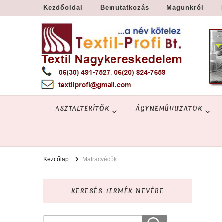
Kezdőoldal
Bemutatkozás
Magunkról
Textil Győr
Textil nagykereskedelem – Győr
ASZTALTERÍTŐK
ÁGYNEMŰHUZATOK
Kezdőlap
Matracvédők
KERESÉS TERMÉK NEVÉRE