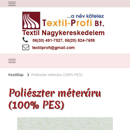
Textil Győr
Textil nagykereskedelem – Győr
Kezdőlap
Poliészter méteráru (100% PES)
Poliészter méteráru
(100% PES)