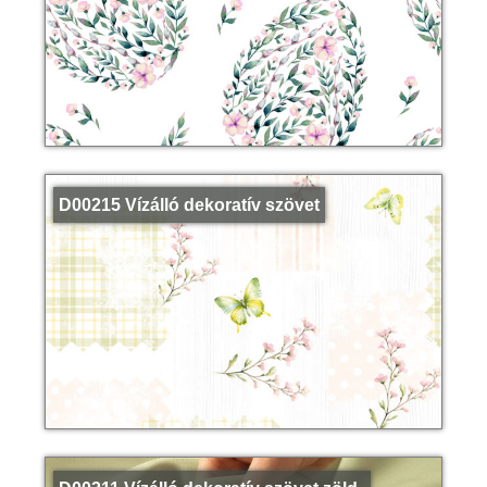
D00215 Vízálló dekoratív szövet