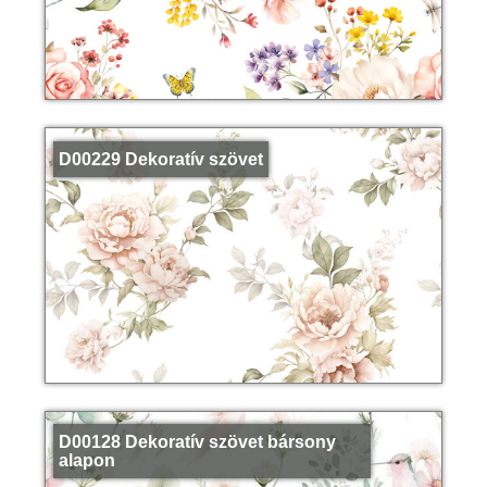
D00229 Dekoratív szövet
D00128 Dekoratív szövet bársony
alapon