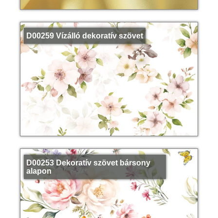
D00259 Vízálló dekoratív szövet
D00253 Dekoratív szövet bársony
alapon