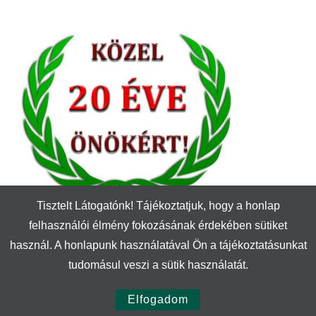
Tisztelt Látogatónk! Tájékoztatjuk, hogy a honlap
felhasználói élmény fokozásának érdekében sütiket
használ. A honlapunk használatával Ön a tájékoztatásunkat
tudomásul veszi a sütik használatát.
© Szerzői jog 2026
Textil Győr
. Minden jog fenntartva.
Yummy
Recipe | Fejlesztette:
Blossom Themes
. Motor:
WordPress
.
Elfogadom