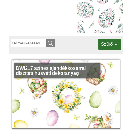
Szűrő
DWI217 színes ajándékkosárral
díszített húsvéti dekoranyag