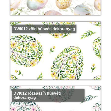
DWI012 zöld húsvéti dekoranyag
DVI012 rózsaszín húsvéti
dekoranyag