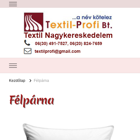
Textil Győr
Textil nagykereskedelem – Győr
Kezdőlap
Félpárna
Félpárna