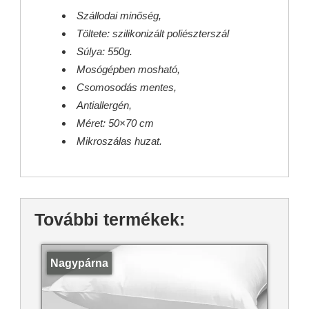
Szállodai minőség,
Töltete: szilikonizált poliészterszál
Súlya: 550g.
Mosógépben mosható,
Csomosodás mentes,
Antiallergén,
Méret: 50×70 cm
Mikroszálas huzat.
További termékek:
Nagypárna