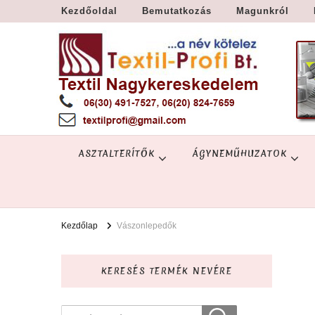
Kezdőoldal
Bemutatkozás
Magunkról
Textil Győr
Textil nagykereskedelem – Győr
ASZTALTERÍTŐK
ÁGYNEMŰHUZATOK
Kezdőlap
Vászonlepedők
KERESÉS TERMÉK NEVÉRE