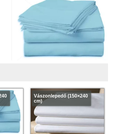
240
Vászonlepedő (150×240
cm)