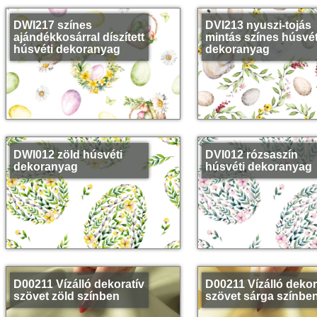
DWI217 színes
DVI213 nyuszi-tojás
ajándékkosárral díszített
mintás színes húsvét
húsvéti dekoranyag
dekoranyag
DWI012 zöld húsvéti
DVI012 rózsaszín
dekoranyag
húsvéti dekoranyag
D00211 Vízálló dekoratív
D00211 Vízálló dekor
szövet zöld színben
szövet sárga színbe