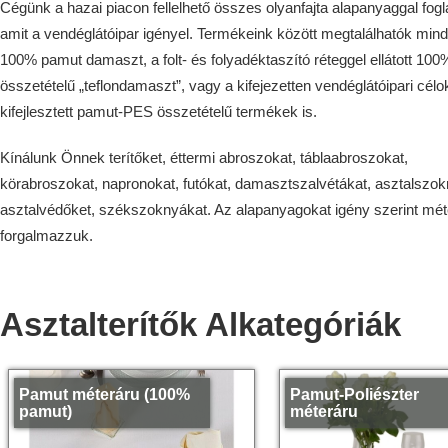
Cégünk a hazai piacon fellelhető összes olyanfajta alapanyaggal fogl
amit a vendéglátóipar igényel. Termékeink között megtalálhatók mind
100% pamut damaszt, a folt- és folyadéktaszító réteggel ellátott 10
összetételű „teflondamaszt”, vagy a kifejezetten vendéglátóipari célo
kifejlesztett pamut-PES összetételű termékek is.
Kínálunk Önnek terítőket, éttermi abroszokat, táblaabroszokat,
körabroszokat, napronokat, futókat, damasztszalvétákat, asztalszok
asztalvédőket, székszoknyákat. Az alapanyagokat igény szerint mét
forgalmazzuk.
Asztalterítők Alkategóriák
Pamut méteráru (100%
Pamut-Poliészter
pamut)
méteráru