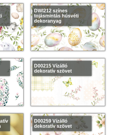
DWI212 színes
i
tojásmintás húsvéti
dekoranyag
D00215 Vízálló
dekoratív szövet
atív
D00259 Vízálló
n
dekoratív szövet