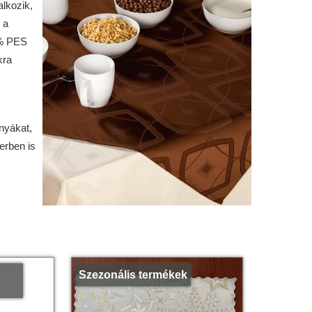
alkozik,
 a
0% PES
kra
nyákat,
erben is
Szezonális termékek