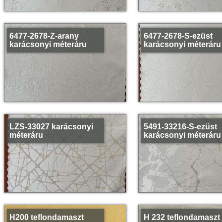
6477-2678-Z-arany
6477-2678-S-ezüst
karácsonyi méteráru
karácsonyi méteráru
LZS-33027 karácsonyi
5491-33216-S-ezüst
méteráru
karácsonyi méteráru
H200 teflondamaszt
H 232 teflondamaszt