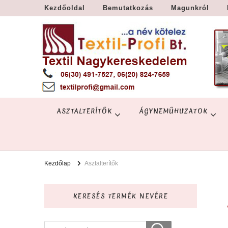
Kezdőoldal
Bemutatkozás
Magunkról
Textil Győr
Textil nagykereskedelem – Győr
ASZTALTERÍTŐK
ÁGYNEMŰHUZATOK
Kezdőlap
Asztalterítők
KERESÉS TERMÉK NEVÉRE