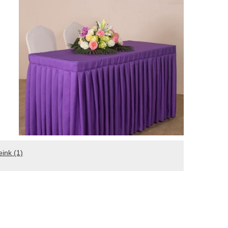
eink
(1)