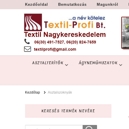
Kezdőoldal
Bemutatkozás
Magunkról
Textil Győr
Textil nagykereskedelem – Győr
ASZTALTERÍTŐK
ÁGYNEMŰHUZATOK
Kezdőlap
Asztalszoknyák
KERESÉS TERMÉK NEVÉRE