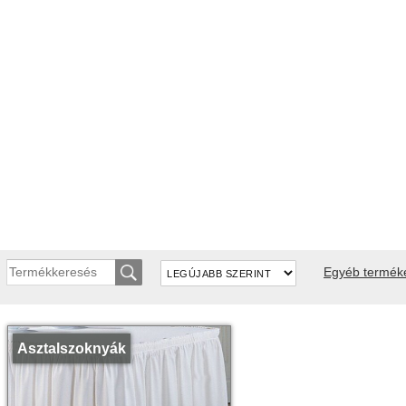
Egyéb termék
Asztalszoknyák