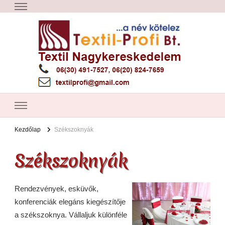
Textil Győr
Textil nagykereskedelem – Győr
Kezdőlap
Székszoknyák
Székszoknyák
Rendezvények, esküvők,
konferenciák elegáns kiegészítője
a székszoknya. Vállaljuk különféle