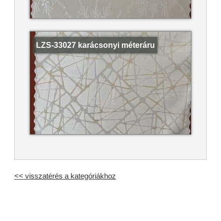
LZS-33027 karácsonyi méteráru
<< visszatérés a kategóriákhoz