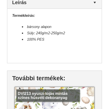
Leírás
Termékleírás:
bársony alapon
Súly: 240g/m2-250g/m2
100% PES
További termékek:
DVI213 nyuszi-tojás mintás
színes húsvéti dekoranyag