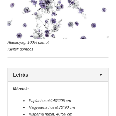
Alapanyag: 100% pamut
Kivitel: gombos
Leírás
Méretek:
Paplanhuzat:140*205 cm
Nagypárna huzat:70*90 cm
Kispárna huzat: 40*50 cm