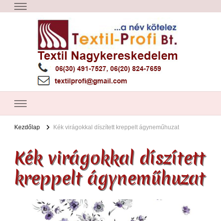
Textil Győr
Textil nagykereskedelem – Győr
Kezdőlap
Kék virágokkal díszített kreppelt ágyneműhuzat
Kék virágokkal díszített
kreppelt ágyneműhuzat