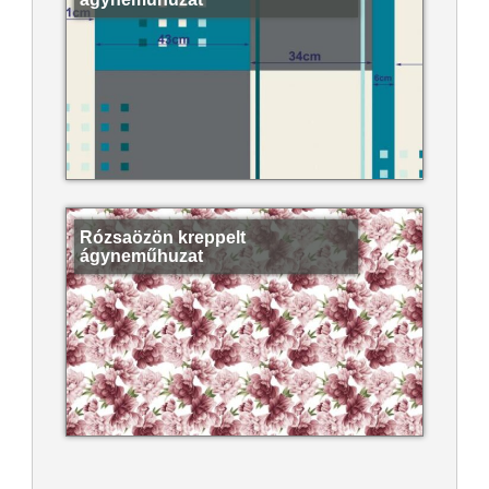
Rózsaözön kreppelt
ágyneműhuzat