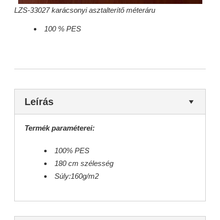
LZS-33027 karácsonyi asztalterítő méteráru
100 % PES
Leírás
Termék paraméterei:
100% PES
180 cm szélesség
Súly:160g/m2