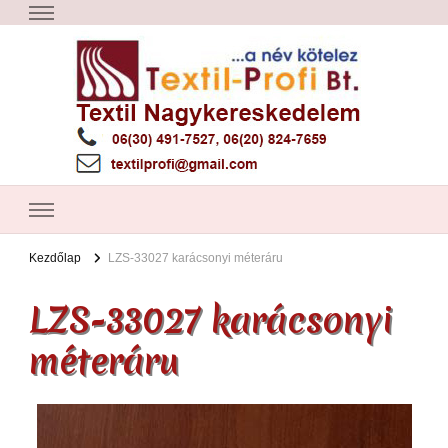
Textil Győr
Textil nagykereskedelem – Győr
Kezdőlap
LZS-33027 karácsonyi méteráru
LZS-33027 karácsonyi
méteráru