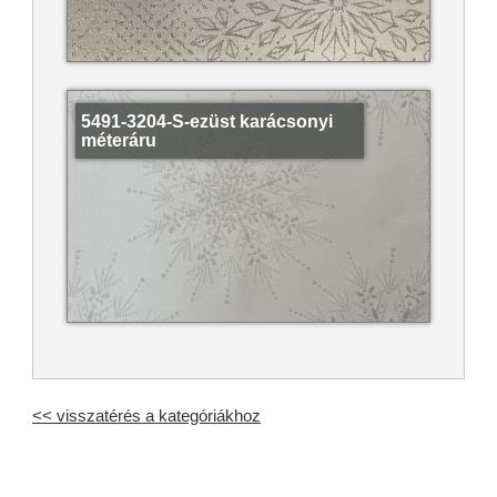
5491-3204-S-ezüst karácsonyi
méteráru
<< visszatérés a kategóriákhoz