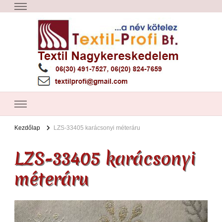
Textil Győr
Textil nagykereskedelem – Győr
Kezdőlap
LZS-33405 karácsonyi méteráru
LZS-33405 karácsonyi
méteráru