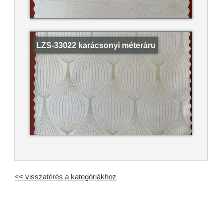
LZS-33022 karácsonyi méteráru
<< visszatérés a kategóriákhoz