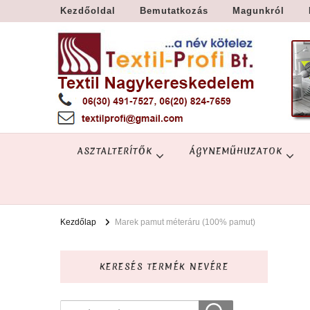
Kezdőoldal
Bemutatkozás
Magunkról
Textil Győr
Textil nagykereskedelem – Győr
ASZTALTERÍTŐK
ÁGYNEMŰHUZATOK
Kezdőlap
Marek pamut méteráru (100% pamut)
KERESÉS TERMÉK NEVÉRE