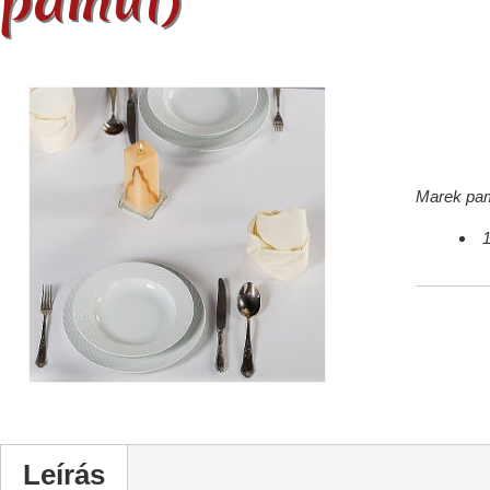
pamut)
Marek pam
Leírás