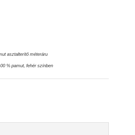
ut asztalterítő méteráru
100 % pamut, fehér színben