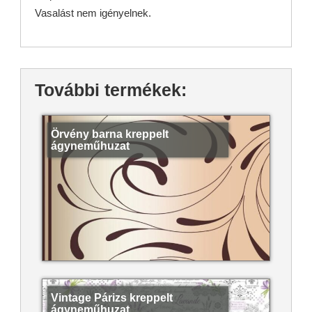
Vasalást nem igényelnek.
További termékek:
Örvény barna kreppelt
ágyneműhuzat
Vintage Párizs kreppelt
ágyneműhuzat