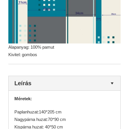
Alapanyag: 100% pamut
Kivitel: gombos
Leírás
Méretek:
Paplanhuzat:140*205 cm
Nagypárna huzat:70*90 cm
Kispárna huzat: 40*50 cm