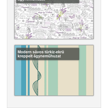
Modern sávos türkiz-ekrü
kreppelt ágyneműhuzat