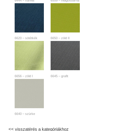
6444 – vanília
6559 – világosbarna
6620 – sötétkék
6650 – zöld II
6656 – zöld I
6645 – grafit
6640 – szürke
<< visszatérés a kategóriákhoz