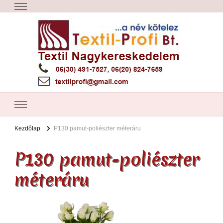
Textil Győr
Textil nagykereskedelem – Győr
Kezdőlap
P130 pamut-poliészter méteráru
P130 pamut-poliészter
méteráru