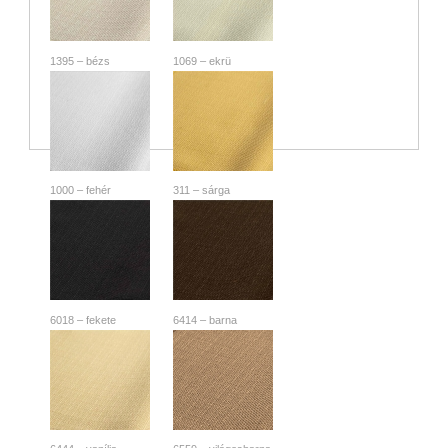
1395 – bézs
1069 – ekrü
1000 – fehér
311 – sárga
6018 – fekete
6414 – barna