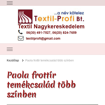
Textil Győr
Textil nagykereskedelem – Győr
Kezdőlap
Paola frottír temékcsalád több színben
Paola frottír
temékcsalád több
színben