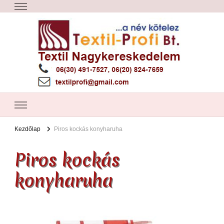
Textil Győr
Textil nagykereskedelem – Győr
Kezdőlap
Piros kockás konyharuha
Piros kockás
konyharuha