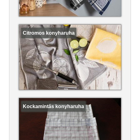
Citromos konyharuha
Kockamintás konyharuha