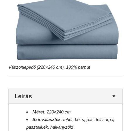
Vászonlepedő (220×240 cm), 100% pamut
Leírás
Méret:
220×240 cm
Színválaszték:
fehér, bézs, pasztell sárga,
pasztellkék, halványzöld