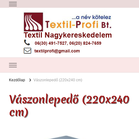
Textil Győr
Textil nagykereskedelem – Győr
Kezdőlap
Vászonlepedő (220x240 cm)
Vászonlepedő (220x240
cm)