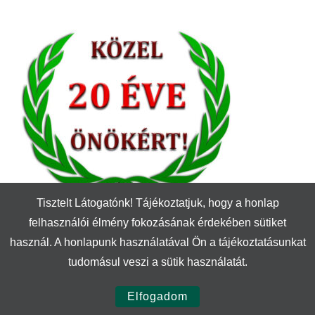
Tisztelt Látogatónk! Tájékoztatjuk, hogy a honlap
felhasználói élmény fokozásának érdekében sütiket
használ. A honlapunk használatával Ön a tájékoztatásunkat
tudomásul veszi a sütik használatát.
© Szerzői jog 2026
Textil Győr
. Minden jog fenntartva.
Yummy
Recipe | Fejlesztette:
Blossom Themes
. Motor:
WordPress
.
Elfogadom