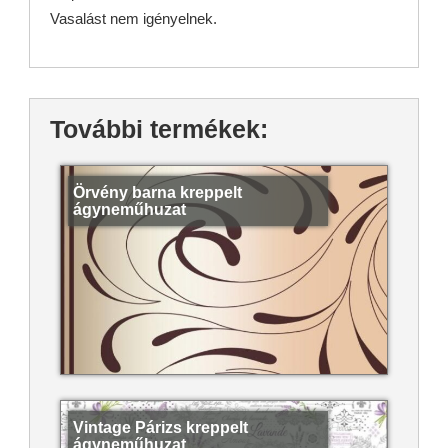
Vasalást nem igényelnek.
További termékek:
Örvény barna kreppelt
ágyneműhuzat
Vintage Párizs kreppelt
ágyneműhuzat