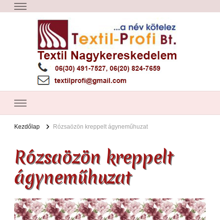
Textil Győr
Textil nagykereskedelem – Győr
Kezdőlap
Rózsaözön kreppelt ágyneműhuzat
Rózsaözön kreppelt
ágyneműhuzat